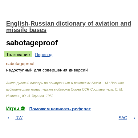
English-Russian dictionary of aviation and
missile bases
sabotageproof
Толкование
Перевод
sabotageproof
недоступный для совершения диверсий
Англо-русский словарь по авиационным и ракетным базам. - М.: Военное
издательство министерства обороны Союза ССР
.
Составители: С. М.
Никитин, Ю. И. Хрущев
.
1962
.
Игры ⚽
Поможем написать реферат
RW
SAC